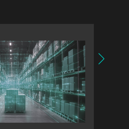
Blac
商，将基于 
新一代
了