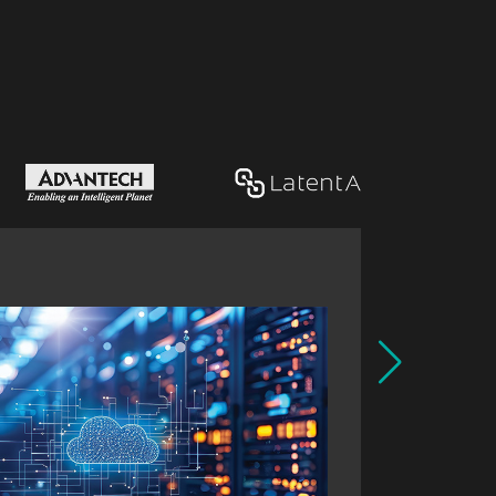
风河与 
Wind Ri
及应用
工作负